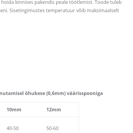
d hoida kinnises pakendis peale töötlemist. Toode tuleb
seni. Sisetingimustes temperatuur võib maksimaalselt
nutamisel õhukese (0,6mm) väärisspooniga
10mm
12mm
40-50
50-60