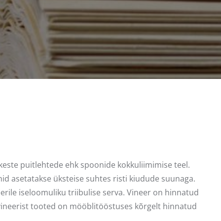
ukeste puitlehtede ehk spoonide kokkuliimimise teel.
ihid asetatakse üksteise suhtes risti kiudude suunaga.
erile iseloomuliku triibulise serva. Vineer on hinnatud
vineerist tooted on mööblitööstuses kõrgelt hinnatud