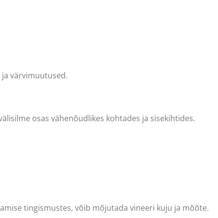
 ja värvimuutused.
älisilme osas vähenõudlikes kohtades ja sisekihtides.
stamise tingismustes, võib mõjutada vineeri kuju ja mõõte.