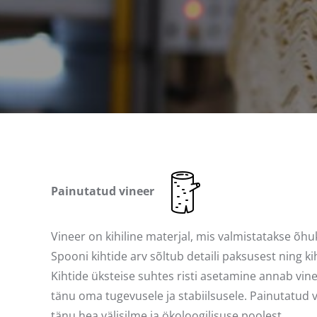
Painutatud vineer
Vineer on kihiline materjal, mis valmistatakse õh
Spooni kihtide arv sõltub detaili paksusest ning k
Kihtide üksteise suhtes risti asetamine annab vine
tänu oma tugevusele ja stabiilsusele. Painutatud 
tänu hea välisilme ja ökoloogilisuse poolest.