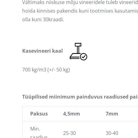
Vältimaks niiskuse mõju vineeridele tuleb vineeri
hoida kinnises pakendis kuni tootmises kasutami
olla kuni 30kraadi.
Kasevineeri kaal
700 kg/m3 (+/- 50 kg)
Tüüpilised miinimum painduvus raadiused pai
Paksus
4,5mm
7mm
Min.
25-30
30-40
raadius