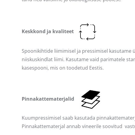
Keskkond ja kvaliteet
Spoonikihtide liimimisel ja pressimisel kasutame
niiskuskindlat liimi. Kasutame vaid parimatele s
kasespooni, mis on toodetud Eestis.
Pinnakattematerjalid
Kuumpressimisel saab kasutada pinnakattematerjal
Pinnakattematerjal annab vineerile soovitud vastu