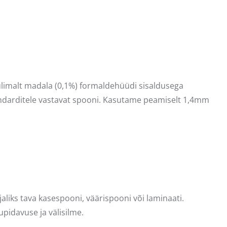
 ülimalt madala (0,1%) formaldehüüdi sisaldusega
tandarditele vastavat spooni. Kasutame peamiselt 1,4mm
iks tava kasespooni, väärispooni või laminaati.
pidavuse ja välisilme.